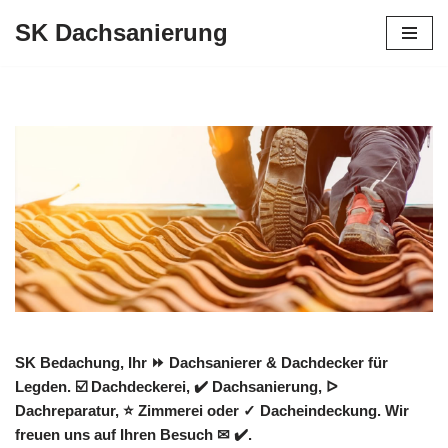
SK Dachsanierung
Zum
Inhalt
springen
SK Bedachung, Ihr ⏩ Dachsanierer & Dachdecker für
Legden. ☑️ Dachdeckerei, ✔️ Dachsanierung, ᐅ
Dachreparatur, ⭐ Zimmerei oder ✓ Dacheindeckung. Wir
freuen uns auf Ihren Besuch ✉ ✔️.