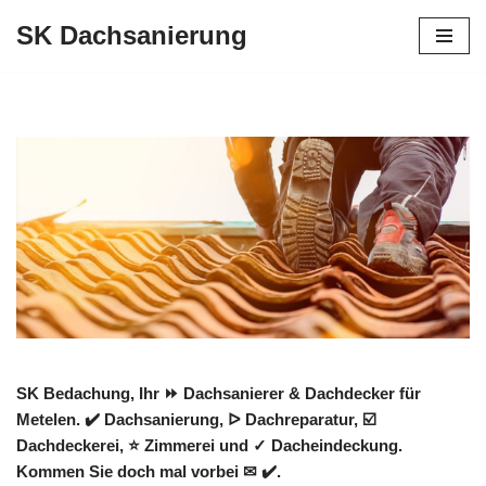
SK Dachsanierung
Zum
Inhalt
springen
SK Bedachung, Ihr ⏩ Dachsanierer & Dachdecker für
Metelen. ✔️ Dachsanierung, ᐅ Dachreparatur, ☑️
Dachdeckerei, ⭐ Zimmerei und ✓ Dacheindeckung.
Kommen Sie doch mal vorbei ✉ ✔️.