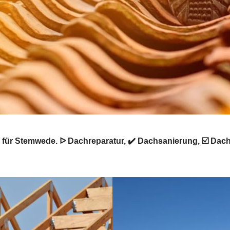
für Stemwede. ᐅ Dachreparatur, ✔️ Dachsanierung, ☑️ Dac