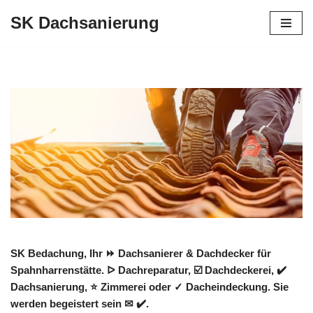
SK Dachsanierung
Zum
Inhalt
springen
SK Bedachung, Ihr ⏩ Dachsanierer & Dachdecker für
Spahnharrenstätte. ᐅ Dachreparatur, ☑️ Dachdeckerei, ✔️
Dachsanierung, ⭐ Zimmerei oder ✓ Dacheindeckung. Sie
werden begeistert sein ✉ ✔️.