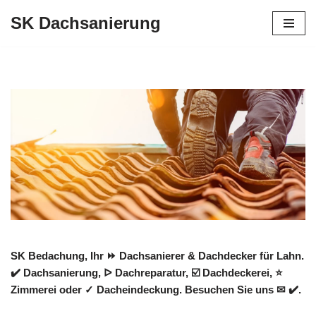
SK Dachsanierung
Zum
Inhalt
springen
SK Bedachung, Ihr ⏩ Dachsanierer & Dachdecker für Lahn.
✔️ Dachsanierung, ᐅ Dachreparatur, ☑️ Dachdeckerei, ⭐
Zimmerei oder ✓ Dacheindeckung. Besuchen Sie uns ✉ ✔️.