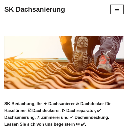
SK Dachsanierung
Zum
Inhalt
springen
SK Bedachung, Ihr ⏩ Dachsanierer & Dachdecker für
Haselünne. ☑️ Dachdeckerei, ᐅ Dachreparatur, ✔️
Dachsanierung, ⭐ Zimmerei und ✓ Dacheindeckung.
Lassen Sie sich von uns begeistern ✉ ✔️.