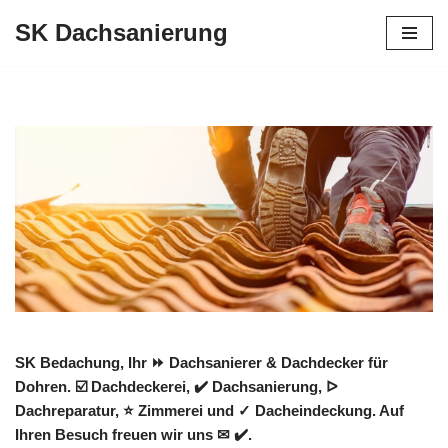
SK Dachsanierung
Zum
Inhalt
springen
SK Bedachung, Ihr ⏩ Dachsanierer & Dachdecker für
Dohren. ☑️ Dachdeckerei, ✔️ Dachsanierung, ᐅ
Dachreparatur, ⭐ Zimmerei und ✓ Dacheindeckung. Auf
Ihren Besuch freuen wir uns ✉ ✔️.