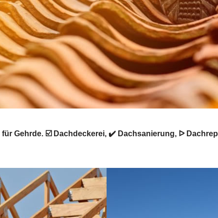
ür Gehrde. ☑️ Dachdeckerei, ✔️ Dachsanierung, ᐅ Dachrep