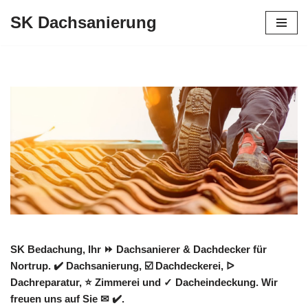
SK Dachsanierung
Zum
Inhalt
springen
SK Bedachung, Ihr ⏩ Dachsanierer & Dachdecker für
Nortrup. ✔️ Dachsanierung, ☑️ Dachdeckerei, ᐅ
Dachreparatur, ⭐ Zimmerei und ✓ Dacheindeckung. Wir
freuen uns auf Sie ✉ ✔️.