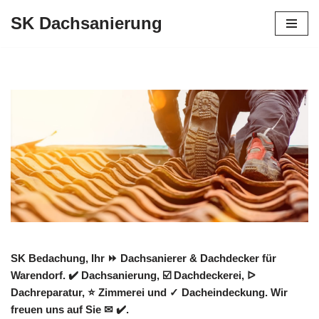
SK Dachsanierung
Zum
Inhalt
springen
SK Bedachung, Ihr ⏩ Dachsanierer & Dachdecker für
Warendorf. ✔️ Dachsanierung, ☑️ Dachdeckerei, ᐅ
Dachreparatur, ⭐ Zimmerei und ✓ Dacheindeckung. Wir
freuen uns auf Sie ✉ ✔️.