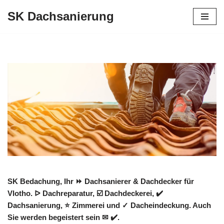
SK Dachsanierung
Zum
Inhalt
springen
SK Bedachung, Ihr ⏩ Dachsanierer & Dachdecker für
Vlotho. ᐅ Dachreparatur, ☑️ Dachdeckerei, ✔️
Dachsanierung, ⭐ Zimmerei und ✓ Dacheindeckung. Auch
Sie werden begeistert sein ✉ ✔️.