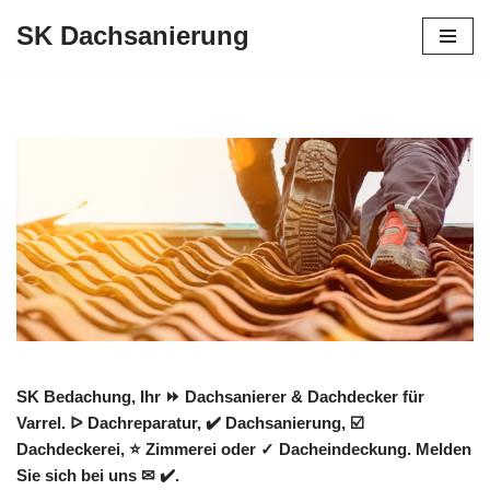
SK Dachsanierung
Zum
Inhalt
springen
SK Bedachung, Ihr ⏩ Dachsanierer & Dachdecker für
Varrel. ᐅ Dachreparatur, ✔️ Dachsanierung, ☑️
Dachdeckerei, ⭐ Zimmerei oder ✓ Dacheindeckung. Melden
Sie sich bei uns ✉ ✔️.