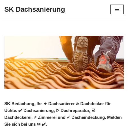
SK Dachsanierung
Zum
Inhalt
springen
SK Bedachung, Ihr ⏩ Dachsanierer & Dachdecker für
Uchte. ✔️ Dachsanierung, ᐅ Dachreparatur, ☑️
Dachdeckerei, ⭐ Zimmerei und ✓ Dacheindeckung. Melden
Sie sich bei uns ✉ ✔️.