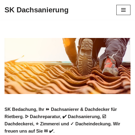
SK Dachsanierung
Zum
Inhalt
springen
SK Bedachung, Ihr ⏩ Dachsanierer & Dachdecker für
Rietberg. ᐅ Dachreparatur, ✔️ Dachsanierung, ☑️
Dachdeckerei, ⭐ Zimmerei und ✓ Dacheindeckung. Wir
freuen uns auf Sie ✉ ✔️.