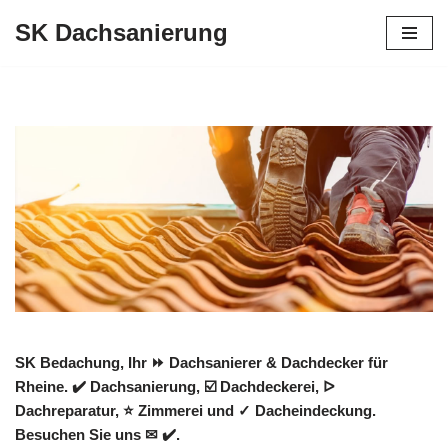
SK Dachsanierung
Zum
Inhalt
springen
SK Bedachung, Ihr ⏩ Dachsanierer & Dachdecker für
Rheine. ✔️ Dachsanierung, ☑️ Dachdeckerei, ᐅ
Dachreparatur, ⭐ Zimmerei und ✓ Dacheindeckung.
Besuchen Sie uns ✉ ✔️.