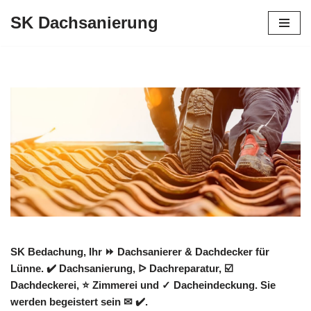
SK Dachsanierung
Zum
Inhalt
springen
SK Bedachung, Ihr ⏩ Dachsanierer & Dachdecker für
Lünne. ✔️ Dachsanierung, ᐅ Dachreparatur, ☑️
Dachdeckerei, ⭐ Zimmerei und ✓ Dacheindeckung. Sie
werden begeistert sein ✉ ✔️.