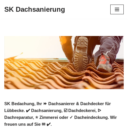
SK Dachsanierung
Zum
Inhalt
springen
SK Bedachung, Ihr ⏩ Dachsanierer & Dachdecker für
Lübbecke. ✔️ Dachsanierung, ☑️ Dachdeckerei, ᐅ
Dachreparatur, ⭐ Zimmerei oder ✓ Dacheindeckung. Wir
freuen uns auf Sie ✉ ✔️.