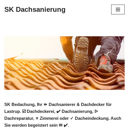
SK Dachsanierung
Zum
Inhalt
springen
SK Bedachung, Ihr ⏩ Dachsanierer & Dachdecker für
Lastrup. ☑️ Dachdeckerei, ✔️ Dachsanierung, ᐅ
Dachreparatur, ⭐ Zimmerei oder ✓ Dacheindeckung. Auch
Sie werden begeistert sein ✉ ✔️.