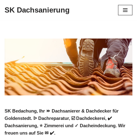
SK Dachsanierung
Zum
Inhalt
springen
SK Bedachung, Ihr ⏩ Dachsanierer & Dachdecker für
Goldenstedt. ᐅ Dachreparatur, ☑️ Dachdeckerei, ✔️
Dachsanierung, ⭐ Zimmerei und ✓ Dacheindeckung. Wir
freuen uns auf Sie ✉ ✔️.