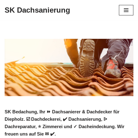
SK Dachsanierung
Zum
Inhalt
springen
SK Bedachung, Ihr ⏩ Dachsanierer & Dachdecker für
Diepholz. ☑️ Dachdeckerei, ✔️ Dachsanierung, ᐅ
Dachreparatur, ⭐ Zimmerei und ✓ Dacheindeckung. Wir
freuen uns auf Sie ✉ ✔️.