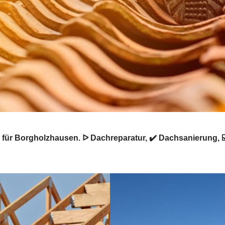
ür Borgholzhausen. ᐅ Dachreparatur, ✔️ Dachsanierung, ☑