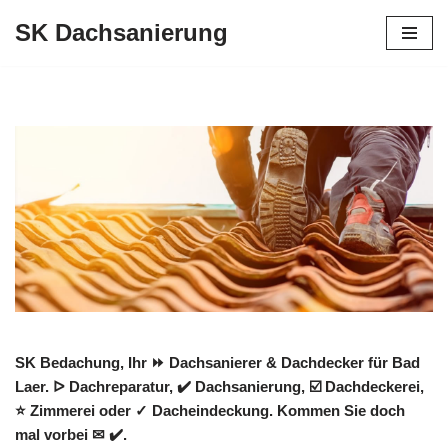
SK Dachsanierung
Zum
Inhalt
springen
SK Bedachung, Ihr ⏩ Dachsanierer & Dachdecker für Bad
Laer. ᐅ Dachreparatur, ✔️ Dachsanierung, ☑️ Dachdeckerei,
⭐ Zimmerei oder ✓ Dacheindeckung. Kommen Sie doch
mal vorbei ✉ ✔️.